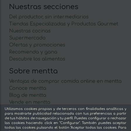
Nuestras secciones
Del productor, sin intermediarios
Tiendas Especializadas y Productos Gourmet
Nuestras cocinas
Supermercado
Ofertas y promociones
Recomienda y gana
Descubre los alimentos
Sobre mentta
Ventajas de comprar comida online en mentta
Conoce mentta
Blog de mentta
Vende en mentta
Fidelización
Utilizamos cookies propias y de terceros con finalidades analíticas y
para mostrarte publicidad relacionada con tus preferencias a partir
Preguntas frecuentes
de tus hábitos de navegación y tu perfil. Puedes configurar o rechazar
las cookies haciendo click en "Configurar". También puedes aceptar
Legal
todas las cookies pulsando el botón "Aceptar todas las cookies. Para