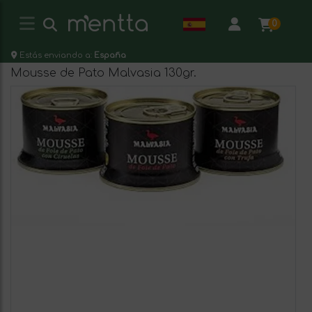
0
Estás enviando a:
España
Mousse de Pato Malvasia 130gr.