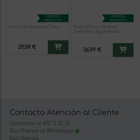
mentta
mentta
selección
selección
Initio Las Moradas Tinto
Pack Ahorro Verdura
Semanal: 3kg tomate
pera+ 1kg ajos + 1kg
pepinos+ 2kg cebolla
dulce+ 1kg pimiento rojo
29,38 €
36,99 €
Contacta Atención al Cliente
Llámanos al 672 11 02 15
Escríbenos al Whatsapp
Escríbenos