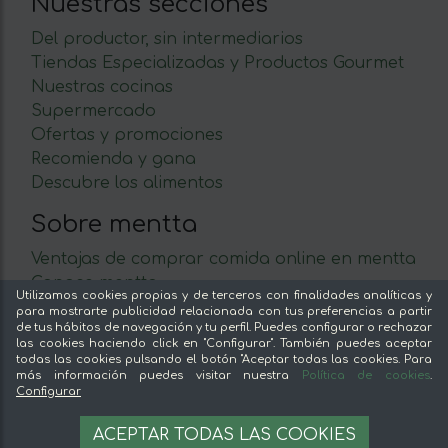
Nuestras secciones
Del productor, sin intermediarios
Tiendas Especializadas y Productos Gourmet
Nuestras cocinas
Supermercado
Ofertas y promociones
Recomienda y gana
Descubre los alimentos
Sobre mentta
Ventajas de comprar comida online en mentta
Conoce mentta
Utilizamos cookies propias y de terceros con finalidades analíticas y
Blog de mentta
para mostrarte publicidad relacionada con tus preferencias a partir
de tus hábitos de navegación y tu perfil. Puedes configurar o rechazar
Vende en mentta
las cookies haciendo click en "Configurar". También puedes aceptar
Fidelización
todas las cookies pulsando el botón "Aceptar todas las cookies. Para
más información puedes visitar nuestra
Política de cookies
.
Preguntas frecuentes
Configurar
22,57 €
Legal
AÑADIR A LA CESTA
ACEPTAR TODAS LAS COOKIES
22.57 €/unit