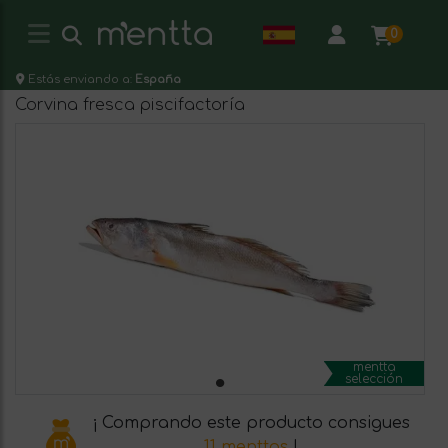
0
Estás enviando a:
España
Corvina fresca piscifactoría
mentta
selección
¡ Comprando este producto consigues
11 menttos
!