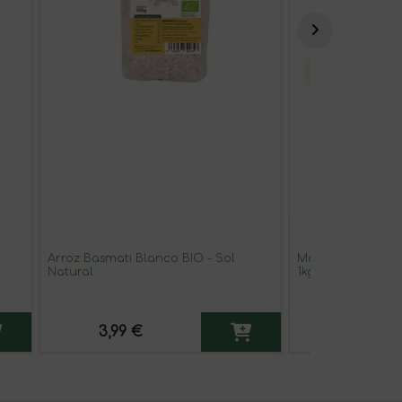
Arroz Basmati Blanco BIO - Sol
Manzana golden 
Natural
1kg
3,99 €
4,96 €