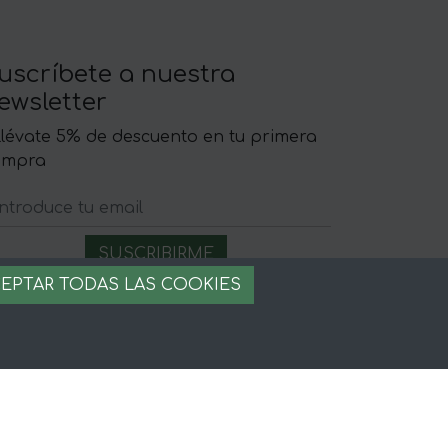
uscríbete a nuestra
ewsletter
llévate 5% de descuento en tu primera
ompra
EPTAR TODAS LAS COOKIES
egal
iso legal
rminos y condiciones
ago seguro
stion de cookies