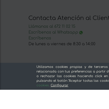
Contacta Atención al Clien
Llámanos al 672 11 02 15
Escríbenos al Whatsapp
Escríbenos
De lunes a viernes de 8:30 a 14:00
Utilizamos cookies propias y de terceros
relacionada con tus preferencias a partir d
Nuestras secciones
o rechazar las cookies haciendo click en
pulsando el botón "Aceptar todas las cooki
Del productor, sin intermediarios
cookies
.
Configurar
Tiendas Especializadas y Productos
Gourmet
Nuestras cocinas
Supermercado