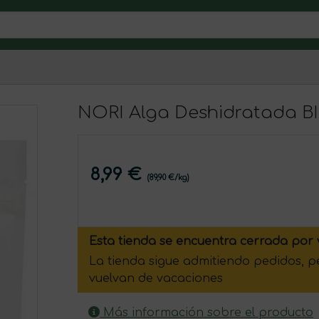
NORI Alga Deshidratada B
8,99 €
(89,90 €/kg)
Esta tienda se encuentra cerrada por 
La tienda sigue admitiendo pedidos, 
vuelvan de vacaciones
Más información sobre el producto