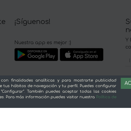
te
¡Síguenos!
S
n
Y 
Nuestra app es mejor :)
c
 con finalidades analíticas y para mostrarte publicidad
AC
e tus hábitos de navegación y tu perfil. Puedes configurar
Sobre mentta
L
 "Configurar". También puedes aceptar todas las cookies
es. Para más información puedes visitar nuestra
Política de
Ventajas de comprar comida online en
Av
mentta
Té
Conoce mentta
P
Blog de mentta
Ge
Vende en mentta