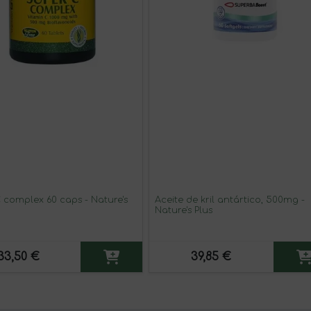
 complex 60 caps - Nature's
Aceite de kril antártico, 500mg -
Nature's Plus
33,50 €
39,85 €