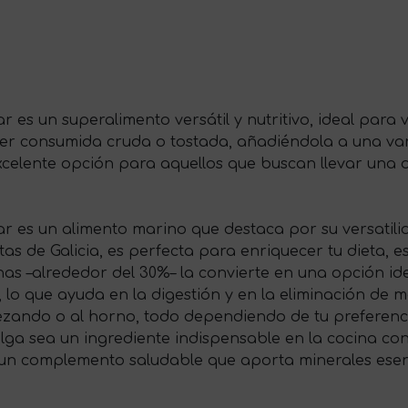
 es un superalimento versátil y nutritivo, ideal par
 ser consumida cruda o tostada, añadiéndola a una v
excelente opción para aquellos que buscan llevar una d
es un alimento marino que destaca por su versatilidad
stas de Galicia, es perfecta para enriquecer tu dieta, 
nas –alrededor del 30%– la convierte en una opción id
a, lo que ayuda en la digestión y en la eliminación de
rezando o al horno, todo dependiendo de tu preferenc
alga sea un ingrediente indispensable en la cocina c
un complemento saludable que aporta minerales esenci