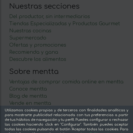
Nuestras secciones
Del productor, sin intermediarios
Tiendas Especializadas y Productos Gourmet
Nuestras cocinas
Supermercado
Ofertas y promociones
Recomienda y gana
Descubre los alimentos
Sobre mentta
Ventajas de comprar comida online en mentta
Conoce mentta
Blog de mentta
Vende en mentta
Fidelización
Utilizamos cookies propias y de terceros con finalidades analíticas y
para mostrarte publicidad relacionada con tus preferencias a partir
Preguntas frecuentes
de tus hábitos de navegación y tu perfil. Puedes configurar o rechazar
las cookies haciendo click en "Configurar". También puedes aceptar
Legal
todas las cookies pulsando el botón "Aceptar todas las cookies. Para