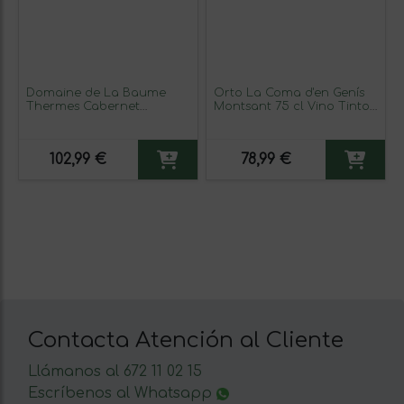
Domaine de La Baume
Orto La Coma d'en Genís
Thermes Cabernet
Montsant 75 cl Vino Tinto
Sauvignon Vin de Pays
(Caja de 3 unidades)
d'Oc Crianza 75 cl Vino
Tinto (Caja de 6 unidades)
102,99 €
78,99 €
Contacta Atención al Cliente
Llámanos al 672 11 02 15
Escríbenos al Whatsapp