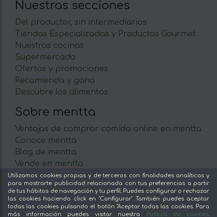
Nuestras secciones
Del productor, sin intermediarios
Tiendas Especializadas y Productos Gourmet
Nuestras cocinas
Supermercado
Ofertas y promociones
Recomienda y gana
Descubre los alimentos
Sobre mentta
Ventajas de comprar comida online en mentta
Conoce mentta
Blog de mentta
Vende en mentta
Fidelización
Utilizamos cookies propias y de terceros con finalidades analíticas y
para mostrarte publicidad relacionada con tus preferencias a partir
Preguntas frecuentes
de tus hábitos de navegación y tu perfil. Puedes configurar o rechazar
las cookies haciendo click en "Configurar". También puedes aceptar
Legal
todas las cookies pulsando el botón "Aceptar todas las cookies. Para
más información puedes visitar nuestra
Política de cookies
.