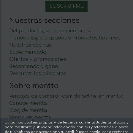
Nuestras secciones
Del productor, sin intermediarios
Tiendas Especializadas y Productos Gourmet
Nuestras cocinas
Supermercado
Ofertas y promociones
Recomienda y gana
Descubre los alimentos
Sobre mentta
Ventajas de comprar comida online en mentta
Conoce mentta
Blog de mentta
Vende en mentta
Utilizamos cookies propias y de terceros con finalidades analíticas y
Fidelización
para mostrarte publicidad relacionada con tus preferencias a partir
Preguntas frecuentes
de tus hábitos de navegación y tu perfil. Puedes configurar o rechazar