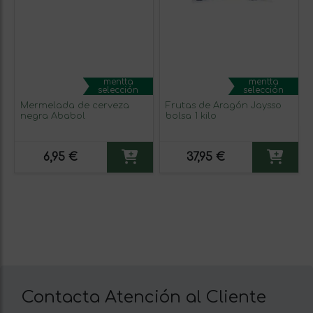
mentta
mentta
selección
selección
Mermelada de cerveza
Frutas de Aragón Jaysso
negra Ababol
bolsa 1 kilo
6,95 €
37,95 €
Contacta Atención al Cliente