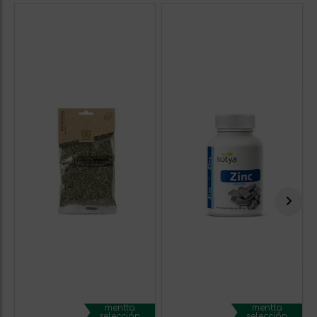
mentta
mentta
selección
selección