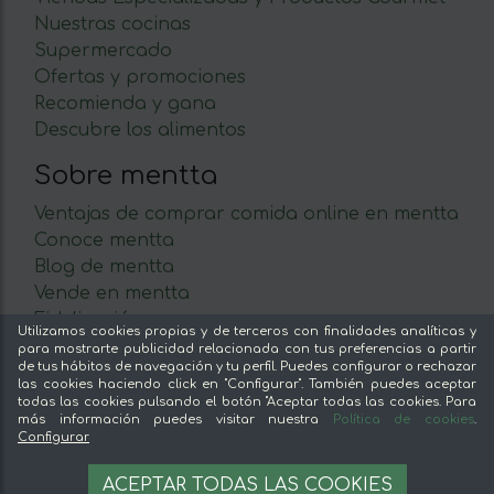
Nuestras cocinas
Supermercado
Ofertas y promociones
Recomienda y gana
Descubre los alimentos
Sobre mentta
Ventajas de comprar comida online en mentta
Conoce mentta
Blog de mentta
Vende en mentta
Fidelización
Utilizamos cookies propias y de terceros con finalidades analíticas y
Preguntas frecuentes
para mostrarte publicidad relacionada con tus preferencias a partir
de tus hábitos de navegación y tu perfil. Puedes configurar o rechazar
las cookies haciendo click en "Configurar". También puedes aceptar
Legal
todas las cookies pulsando el botón "Aceptar todas las cookies. Para
más información puedes visitar nuestra
Política de cookies
.
Aviso legal
Configurar
Términos y condiciones
22,29 €
AÑADIR A LA CESTA
Pago seguro
23.68 €
ACEPTAR TODAS LAS COOKIES