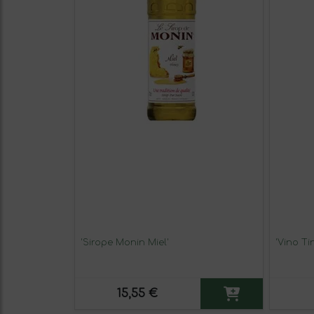
'Sirope Monin Miel'
'Vino Ti
15,55 €