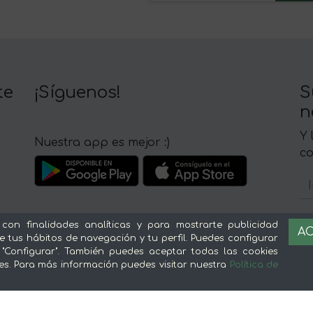
te
¡Síguenos!
S
n
Y 
Nuestra app es mejor :)
c
 con finalidades analíticas y para mostrarte publicidad
AC
e tus hábitos de navegación y tu perfil. Puedes configurar
Sobre mentta
L
 "Configurar". También puedes aceptar todas las cookies
es. Para más información puedes visitar nuestra
Política de
Ventajas de comprar comida online en
Av
mentta
Té
Conoce mentta
P