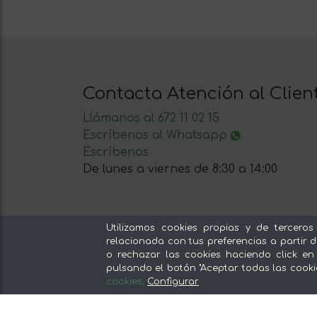
Contacta Atención al Clien
Llámanos al 672 11 02 15
Escríbenos al Whatsapp
Escríbenos
De lunes a viernes de 8:30 a 14:00
Utilizamos cookies propias y de terceros
relacionada con tus preferencias a partir d
Nuestras secciones
o rechazar las cookies haciendo click en
pulsando el botón "Aceptar todas las cooki
Del productor, sin intermediarios
cookies
.
Configurar
Tiendas Especializadas y Productos
Gourmet