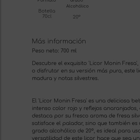
Formato
Grado
Alcohólico
Botella
70cl
20º
Más información
Peso neto:
700 ml
Descubre el exquisito 'Licor Monin Fresa',
o disfrutar en su versión más pura, este l
madura y notas silvestres.
El 'Licor Monin Fresa' es una deliciosa be
intenso color rojo y reflejos anaranjados,
destaca por su fresco aroma de fresa silv
satisface el paladar, sino que también e
grado alcohólico de 20º, es ideal para u
versatilidad de este licor hace que sea 