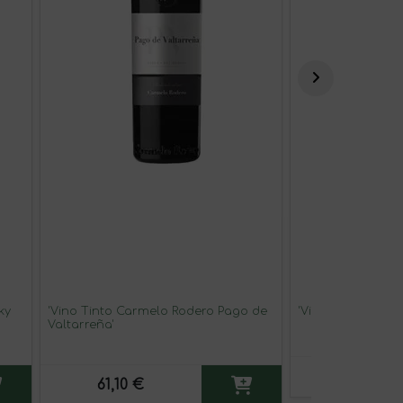
ky
'Vino Tinto Carmelo Rodero Pago de
'Vino Blanco Chiv
Valtarreña'
60,30 €
61,10 €