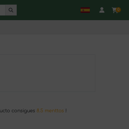
0
ucto consigues
8.5 menttos
!