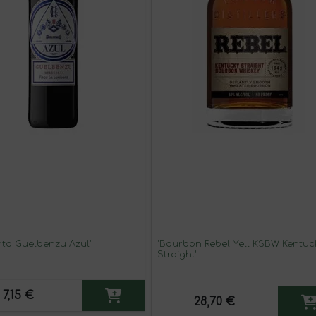
nto Guelbenzu Azul'
'Bourbon Rebel Yell KSBW Kentuc
Straight'
7,15 €
28,70 €