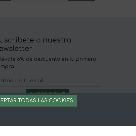
uscríbete a nuestra
ewsletter
llévate 5% de descuento en tu primera
ompra
EPTAR TODAS LAS COOKIES
egal
iso legal
rminos y condiciones
ago seguro