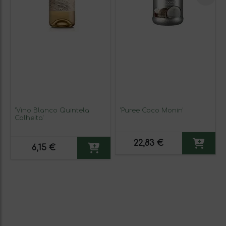
'Vino Blanco Quintela
'Puree Coco Monin'
Colheita'
22,83 €
6,15 €