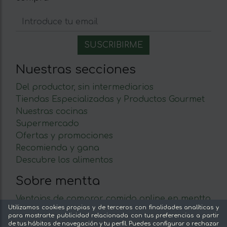
Nuestras secciones
Del productor, sin intermediarios
Tiendas Especializadas y Productos Gourmet
Nuestras cocinas
Supermercado
Ofertas y promociones
Recomienda y gana
Descubre los alimentos
Sobre mentta
Ventajas de comprar comida online en mentta
Utilizamos cookies propias y de terceros con finalidades analíticas y
Conoce mentta
para mostrarte publicidad relacionada con tus preferencias a partir
Blog de mentta
de tus hábitos de navegación y tu perfil. Puedes configurar o rechazar