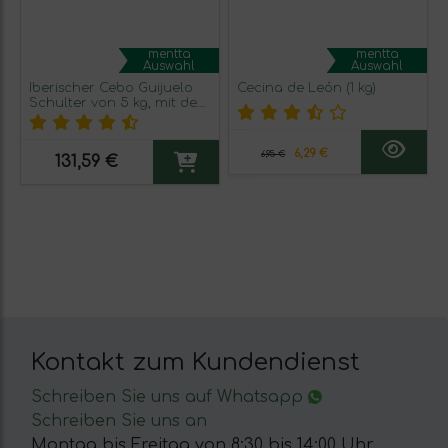
mentta
mentta
Auswahl
Auswahl
Iberischer Cebo Guijuelo
Cecina de León (1 kg)
Schulter von 5 kg, mit dem
Messer geschnitten und
verpackt in 100 gr
6,29 €
6,95 €
131,59 €
Kontakt zum Kundendienst
Schreiben Sie uns auf Whatsapp
Schreiben Sie uns an
Montag bis Freitag von 8:30 bis 14:00 Uhr.