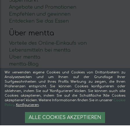
Supermarkt
Angebote und Promotionen
Empfehlen und gewinnen
Entdecken Sie das Essen
Über mentta
Vorteile des Online-Einkaufs von
Lebensmitteln bei mentta
Über mentta
mentta-Blog
Verkaufe auf mentta
Wir verwenden eigene Cookies und Cookies von Drittanbietern zu
Analysezwecken und um Ihnen auf der Grundlage Ihrer
Loyalität
Surfgewohnheiten und Ihres Profils Werbung zu zeigen, die Ihren
Häufig gestellte Fragen
Präferenzen entspricht. Sie können Cookies konfigurieren oder
ablehnen, indem Sie auf "Konfigurieren" klicken. Sie können auch alle
Rechtliches
Cookies akzeptieren, indem Sie auf die Schaltfläche "Alle Cookies
akzeptieren" klicken. Weitere Informationen finden Sie in unserer
Cookie
Policy
.
Konfigurieren
.
Impressum
Bedingungen und Konditionen
9,50 €
AÑADIR A LA CESTA
ALLE COOKIES AKZEPTIEREN
Sichere Bezahlung
Cookie-Verwaltung