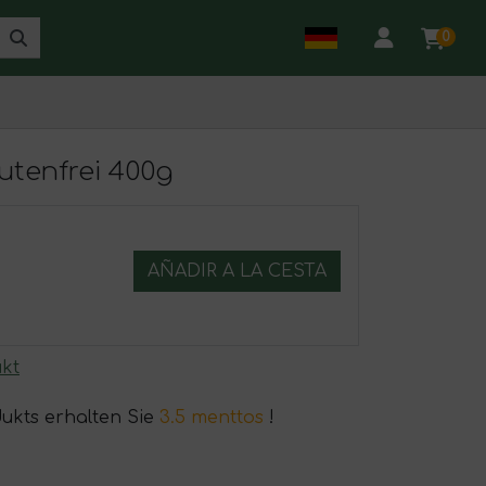
0
utenfrei 400g
AÑADIR A LA CESTA
kt
dukts erhalten Sie
3.5 menttos
!