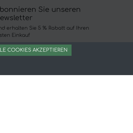
bonnieren Sie unseren
ewsletter
d erhalten Sie 5 % Rabatt auf Ihren
sten Einkauf
LE COOKIES AKZEPTIEREN
echtliches
mpressum
dingungen und Konditionen
chere Bezahlung
okie-Verwaltung