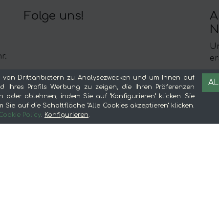
Folge uns!
A
N
Un
r.
er
 von Drittanbietern zu Analysezwecken und um Ihnen auf
AL
 Ihres Profils Werbung zu zeigen, die Ihren Präferenzen
n oder ablehnen, indem Sie auf "Konfigurieren" klicken. Sie
Sie auf die Schaltfläche "Alle Cookies akzeptieren" klicken.
Cookie Policy
.
Konfigurieren
.
Über mentta
R
Vorteile des Online-Einkaufs von
I
e
Lebensmitteln bei mentta
Be
Über mentta
Si
mentta-Blog
Co
Verkaufe auf mentta
Loyalität
Häufig gestellte Fragen