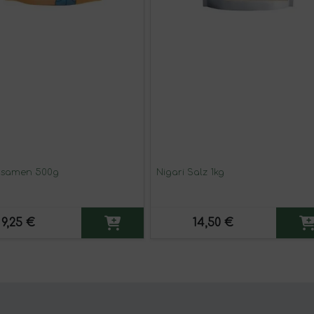
asamen 500g
Nigari Salz 1kg
9,25 €
14,50 €