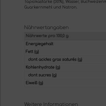
Tapiokastärke (30%), Wasser, Buchweizenm
Guarkernmehl und Natron.
Nährwertangaben
Nährwerte pro 100,0 g
Energiegehalt
Fett (g)
dont acides gras saturés (g)
Kohlenhydrate (g)
dont sucres (g)
Eiweiß (g)
Weitere Informationen