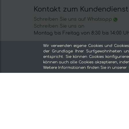
Kontakt zum Kundendienst
Schreiben Sie uns auf Whatsapp
Schreiben Sie uns an
Montag bis Freitag von 8:30 bis 14:00 Uh
Wir verwenden eigene Cookies und Cookies
der Grundlage Ihrer Surfgewohnheiten und
entspricht. Sie können Cookies konfiguriere
können auch alle Cookies akzeptieren, indem 
Weitere Informationen finden Sie in unserer
Unsere Sektionen
Vom Erzeuger, ohne Zwischenhändler
Spezialgeschäfte und Gourmetprodukt
Unsere Küchen
Supermarkt
Angebote und Promotionen
Empfehlen und gewinnen
Entdecken Sie das Essen