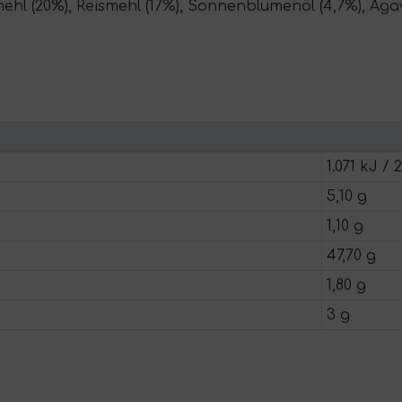
ehl (20%), Reismehl (17%), Sonnenblumenöl (4,7%), Aga
1.071 kJ / 
5,10 g
1,10 g
47,70 g
1,80 g
3 g