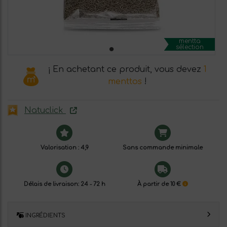
mentta
sélection
¡ En achetant ce produit, vous devez
1
menttos
!
Natuclick
Valorisation : 4,9
Sans commande minimale
Délais de livraison: 24 - 72 h
À partir de 10 €
INGRÉDIENTS