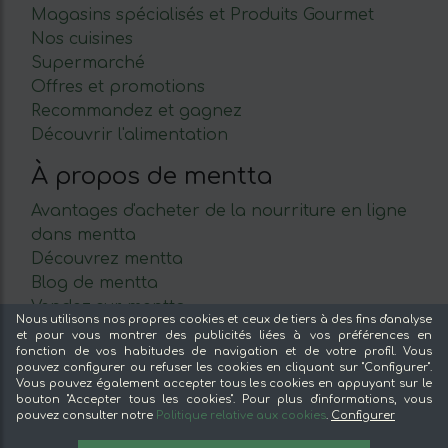
Magasins spécialisés et Produits Gourmet
Nos cuisines
Supermarché
Offres et promotions
Recommandez et gagnez
Découvrir l'alimentation
À propos de mentta
Avantages d'acheter de la nourriture en ligne
dans mentta
Découvrez mentta
Blog de mentta
Vendez sur mentta
Nous utilisons nos propres cookies et ceux de tiers à des fins d'analyse
Loyauté
et pour vous montrer des publicités liées à vos préférences en
fonction de vos habitudes de navigation et de votre profil. Vous
Foire aux questions
pouvez configurer ou refuser les cookies en cliquant sur "Configurer".
Vous pouvez également accepter tous les cookies en appuyant sur le
Légal
bouton "Accepter tous les cookies". Pour plus d'informations, vous
pouvez consulter notre
Politique relative aux cookies
.
Configurer
Mentions légales
2,12 €
2.25 €
AJOUTER À LA LISTE