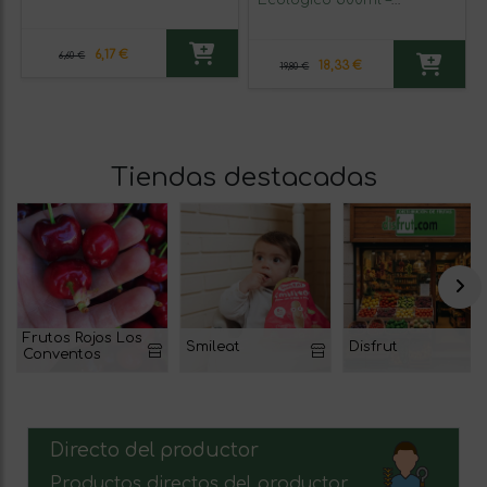
Monovarietal
6,17 €
6,60 €
18,33 €
19,80 €
Tiendas destacadas
Frutos Rojos Los
Smileat
Disfrut
Conventos
Directo del productor
Productos directos del productor,