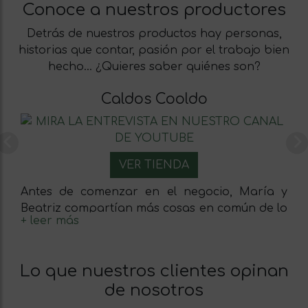
Conoce a nuestros productores
Detrás de nuestros productos hay personas,
historias que contar, pasión por el trabajo bien
hecho… ¿Quieres saber quiénes son?
Caldos Cooldo
Previous
N
VER TIENDA
Antes de comenzar en el negocio, María y
Beatriz compartían más cosas en común de lo
que pensaban: el colegio de sus hijos y un
gran interés por los productos saludables y
verdaderamente efectivos. En el momento en
Lo que nuestros clientes opinan
el que María prueba la deliciosa receta de
de nosotros
caldo de Beatriz, se da cuenta de que no
pueden dejar escapar la oportunidad de