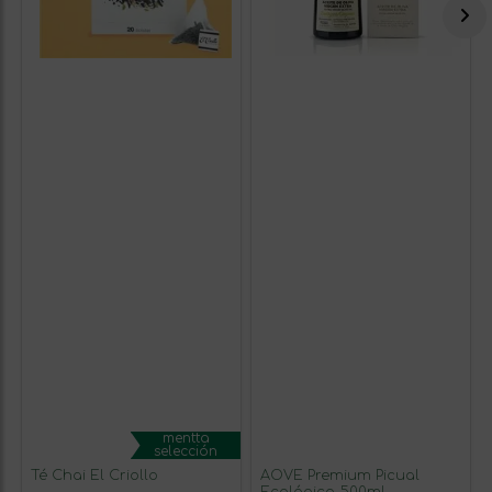
mentta
selección
Té Chai El Criollo
AOVE Premium Picual
Ecológico 500ml –