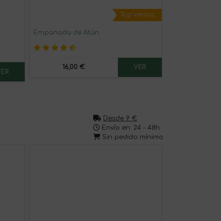
Top ventas
Empanada de Atún
Empanada de 
16,00 €
16,00 
VER
VER
Desde 9 €
Envío en: 24 - 48h
Sin pedido mínimo