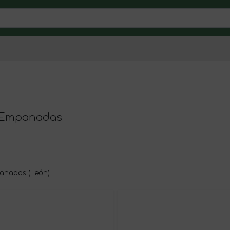
e Empanadas
panadas (León)