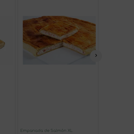
Empanada de Salmón XL
Empanada de 