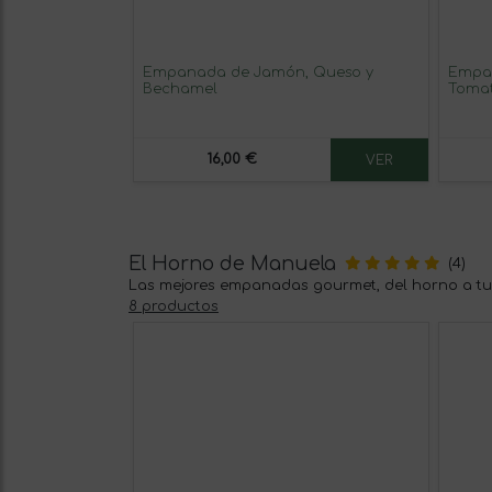
Empanada de Jamón, Queso y
Empa
Bechamel
Tomat
16,00 €
VER
El Horno de Manuela
(4)
Las mejores empanadas gourmet, del horno a tu
8 productos