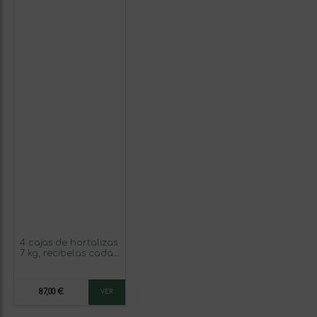
4 cajas de hortalizas
7 kg, recibelas cada
semana
87,00 €
VER