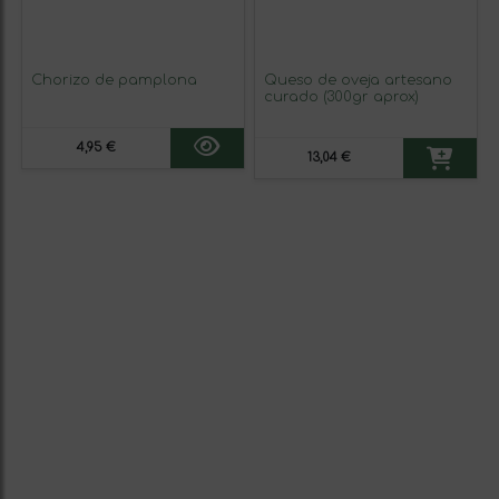
Chorizo de pamplona
Queso de oveja artesano
curado (300gr aprox)
4,95 €
13,04 €