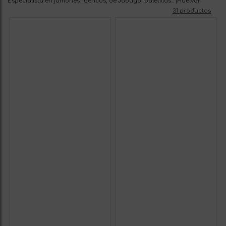
Especialista en jamones: ibéricos, de Jabugo, paletillas... (Huelva)
31 productos