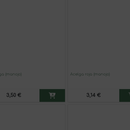
ga (manojo)
Acelga roja (manojo)
3,50 €
3,14 €