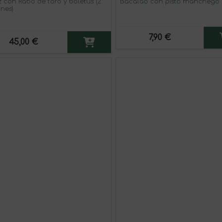
z con Rabo de toro y boletus (2
Bacalao con pisto manchego (
ones)
7,90 €
45,00 €