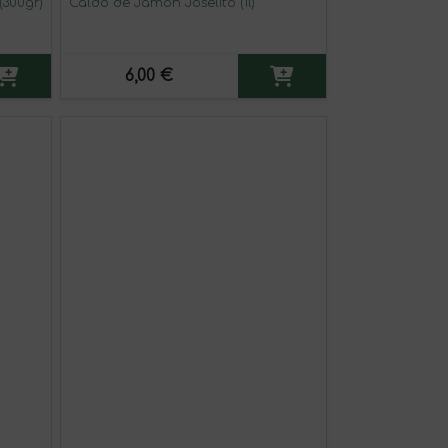
300gr)
Caldo de Jamón Joselito (1l)
6,00 €