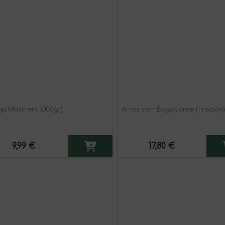
ja Marinera (300gr)
Arroz con Bogavante (1 ración)
9,99 €
17,80 €