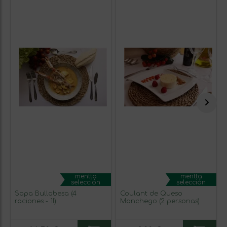
mentta
mentta
selección
selección
Sopa Bullabesa (4
Coulant de Queso
raciones - 1l)
Manchego (2 personas)