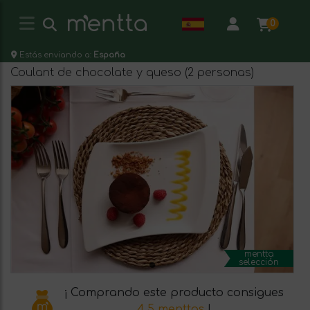
0
Estás enviando a:
España
Coulant de chocolate y queso (2 personas)
mentta
selección
¡ Comprando este producto consigues
4.5 menttos
!