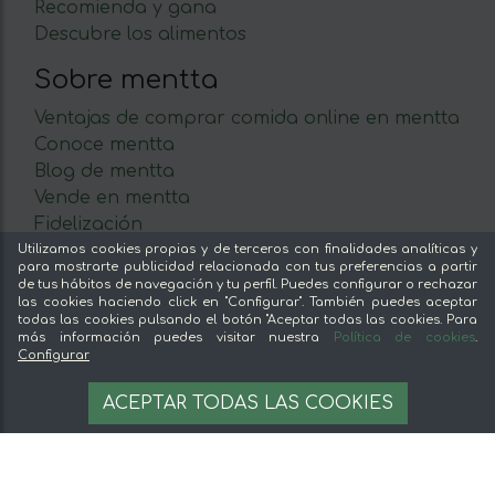
Recomienda y gana
Descubre los alimentos
Sobre mentta
Ventajas de comprar comida online en mentta
Conoce mentta
Blog de mentta
Vende en mentta
Fidelización
Preguntas frecuentes
Utilizamos cookies propias y de terceros con finalidades analíticas y
para mostrarte publicidad relacionada con tus preferencias a partir
de tus hábitos de navegación y tu perfil. Puedes configurar o rechazar
Legal
las cookies haciendo click en "Configurar". También puedes aceptar
todas las cookies pulsando el botón "Aceptar todas las cookies. Para
Aviso legal
más información puedes visitar nuestra
Política de cookies
.
Configurar
Términos y condiciones
9,50 €
Pago seguro
AÑADIR A LA CESTA
ACEPTAR TODAS LAS COOKIES
9.5 €/unit
Gestion de cookies