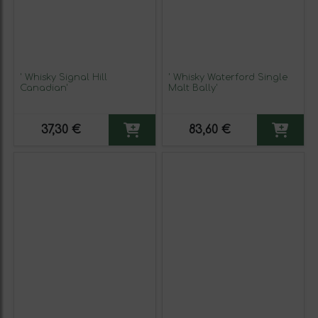
' Whisky Signal Hill
' Whisky Waterford Single
Canadian'
Malt Bally'
37,30 €
83,60 €