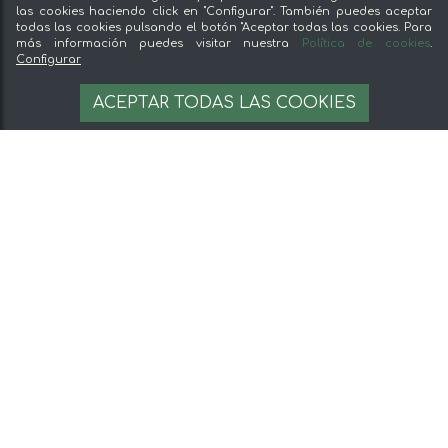
las cookies haciendo click en "Configurar". También puedes aceptar
todas las cookies pulsando el botón "Aceptar todas las cookies. Para
más información puedes visitar nuestra
Política de cookies
.
Configurar
ACEPTAR TODAS LAS COOKIES