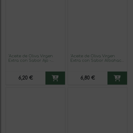
'Aceite de Oliva Virgen
'Aceite de Oliva Virgen
Extra con Sabor Ajo -
Extra con Sabor Albahaca
Aerosoles al Gusto'
- Aerosoles al Gusto'
6,20 €
6,80 €