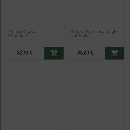
' Whisky Signal Hill
' Whisky Waterford Single
Canadian'
Malt Bally'
37,30 €
83,60 €