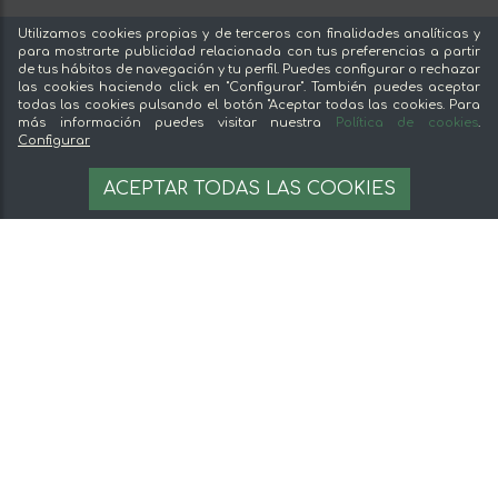
Ventajas de comprar comida online en mentta
Utilizamos cookies propias y de terceros con finalidades analíticas y
Conoce mentta
para mostrarte publicidad relacionada con tus preferencias a partir
de tus hábitos de navegación y tu perfil. Puedes configurar o rechazar
Blog de mentta
las cookies haciendo click en "Configurar". También puedes aceptar
Vende en mentta
todas las cookies pulsando el botón "Aceptar todas las cookies. Para
más información puedes visitar nuestra
Política de cookies
.
Fidelización
Configurar
Preguntas frecuentes
18,95 €
AÑADIR A LA CESTA
ACEPTAR TODAS LAS COOKIES
18.95 €/unit
Legal
Aviso legal
Términos y condiciones
Pago seguro
Gestion de cookies