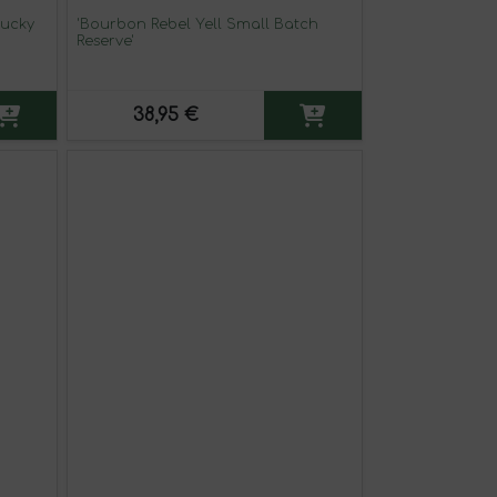
tucky
'Bourbon Rebel Yell Small Batch
Reserve'
38,95 €