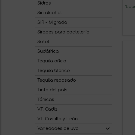
Sidras
'Bou
Sin alcohol
SIR - Migrada
Siropes para coctelería
Sotol
Sudáfrica
Tequila añejo
Tequila blanco
Tequila reposado
Tinta del país
Tónicas
V.T. Cadíz
V.T. Castilla y León
Variedades de uva