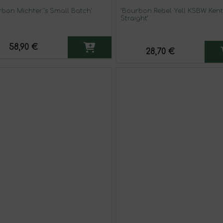
rbon Michter''s Small Batch'
'Bourbon Rebel Yell KSBW Ken
Straight'
58,90 €
28,70 €