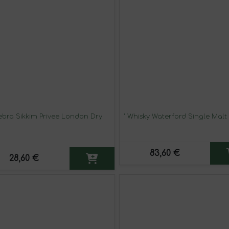
nebra Sikkim Privee London Dry
' Whisky Waterford Single Malt 
83,60 €
28,60 €