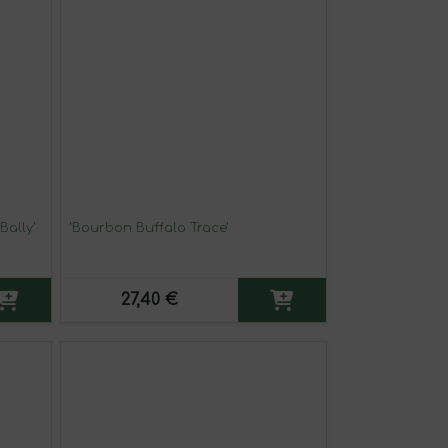
Bally'
'Bourbon Buffalo Trace'
27,40 €