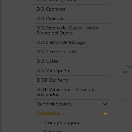
D.O. Cebreros
D.O. Penedés
D.O. Ribera del Duero - Vinos
Ribera del Duero
D.O. Sierras de Málaga
D.O. Tierra de León
D.O. Uclés
' Gi
D.O. Valdepeñas
Gin'
D.O.P. Cariñena
D.O.P. Valtiendas - Vinos de
Valtiendas
Denominaciones
Destilados
Brandy y cognac
Ginebras