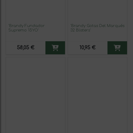
'Brandy Fundador
'Brandy Gotas Del Marqués
Supremo 15YO'
32 Blisters'
58,05 €
10,95 €