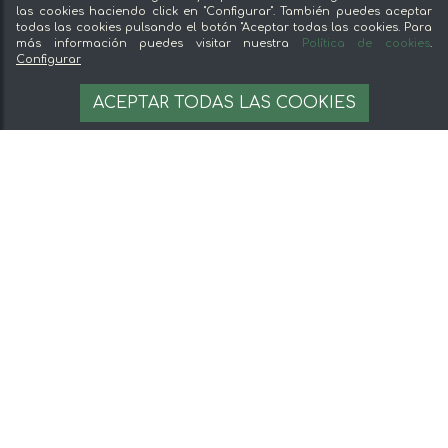
las cookies haciendo click en "Configurar". También puedes aceptar
todas las cookies pulsando el botón "Aceptar todas las cookies. Para
más información puedes visitar nuestra
Política de cookies
.
Configurar
ACEPTAR TODAS LAS COOKIES