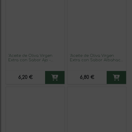
'Aceite de Oliva Virgen
'Aceite de Oliva Virgen
Extra con Sabor Ajo -
Extra con Sabor Albahaca
Aerosoles al Gusto'
- Aerosoles al Gusto'
6,20 €
6,80 €