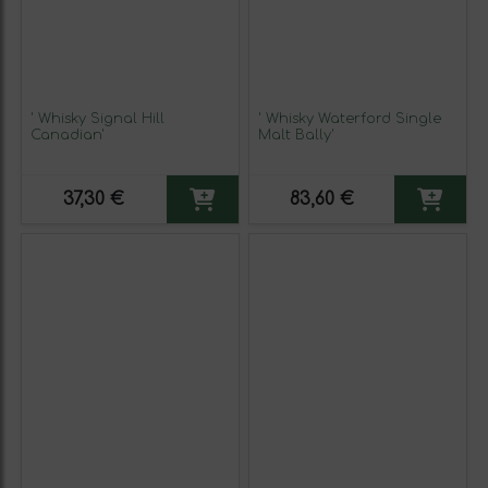
' Whisky Signal Hill
' Whisky Waterford Single
Canadian'
Malt Bally'
37,30 €
83,60 €