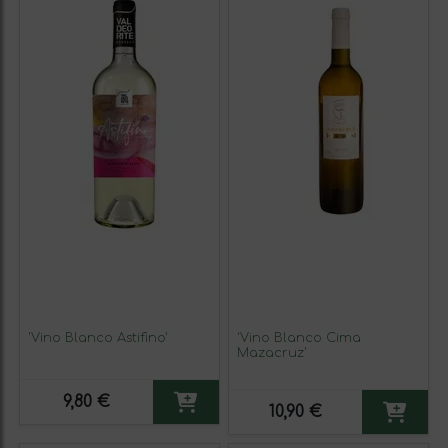
'Vino Blanco Astifino'
'Vino Blanco Cima
Mazacruz'
9,80 €
10,90 €