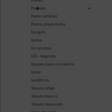
Países
Pa�ses
Pedro ximénez
Platos preparados
Sangría
Sidras
Sin alcohol
SIR - Migrada
Siropes para coctelería
Sotol
Sudáfrica
Tequila añejo
Tequila blanco
Tequila reposado