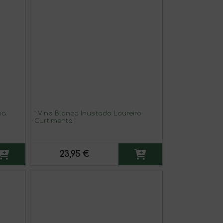
na
' Vino Blanco Inusitado Loureiro
Curtimenta'
23,95 €