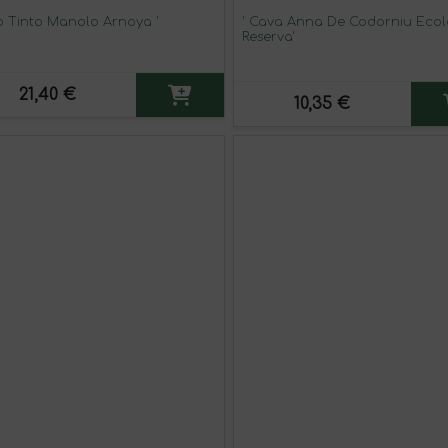
no Tinto Manolo Arnoya '
' Cava Anna De Codorniu Ecol
Reserva'
21,40 €
10,35 €