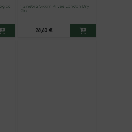
ógico
' Ginebra Sikkim Privee London Dry
Gin'
28,60 €