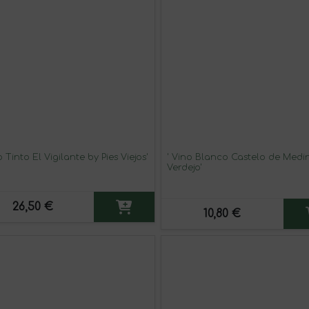
' Vino Tinto El Vigilante by Pies Viejos'
' Vino Blanco Castelo de Medi
Verdejo'
26,50 €
10,80 €