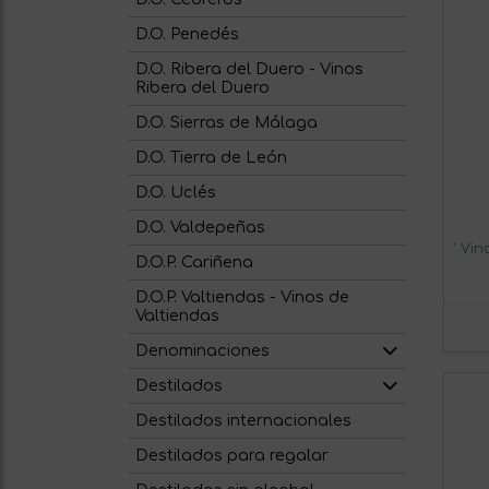
D.O. Penedés
D.O. Ribera del Duero - Vinos
Ribera del Duero
D.O. Sierras de Málaga
D.O. Tierra de León
D.O. Uclés
D.O. Valdepeñas
D.O.P. Cariñena
D.O.P. Valtiendas - Vinos de
Valtiendas
Denominaciones
Destilados
Destilados internacionales
Destilados para regalar