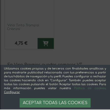
'Vino Tinto Trampal
Crianza'
4,75 €
En Vino Premier puedes comprar V.T.
Utilizamos cookies propias y de terceros con finalidades analíticas y
Extremadura. También puedes leer la opinión
para mostrarte publicidad relacionada con tus preferencias a partir
de otros usuarios sobre los productos, para
de tus hábitos de navegación y tu perfil. Puedes configurar o rechazar
las cookies haciendo click en "Configurar". También puedes aceptar
que hagas la mejor compra.
todas las cookies pulsando el botón "Aceptar todas las cookies. Para
más información puedes visitar nuestra
Política de cookies
.
Información sobre las Condiciones de venta
Configurar
del vendedor
ACEPTAR TODAS LAS COOKIES