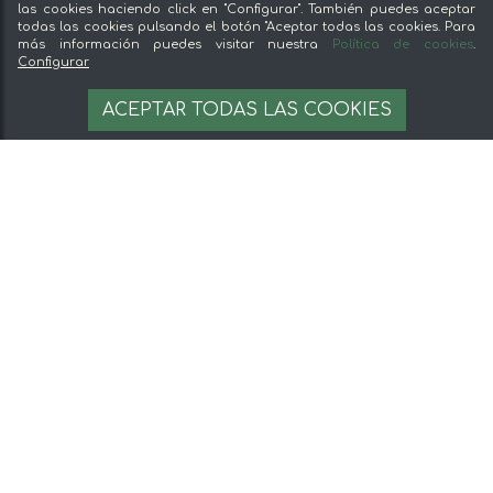
las cookies haciendo click en "Configurar". También puedes aceptar
todas las cookies pulsando el botón "Aceptar todas las cookies. Para
más información puedes visitar nuestra
Política de cookies
.
Configurar
ACEPTAR TODAS LAS COOKIES
'Vino Tinto Mente'
'Vino Tinto NOC
Noqueado Ecologico'
6,00 €
16,00 €