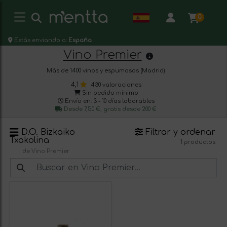
0
Estás enviando a:
España
Vino Premier
Más de 1400 vinos y espumosos (Madrid)
4,1
430 valoraciones
Sin pedido mínimo
Envío en: 3 - 10 días laborables
Desde 7,50 €, gratis desde 200 €
D.O. Bizkaiko
Filtrar y ordenar
Txakolina
1 productos
de Vino Premier