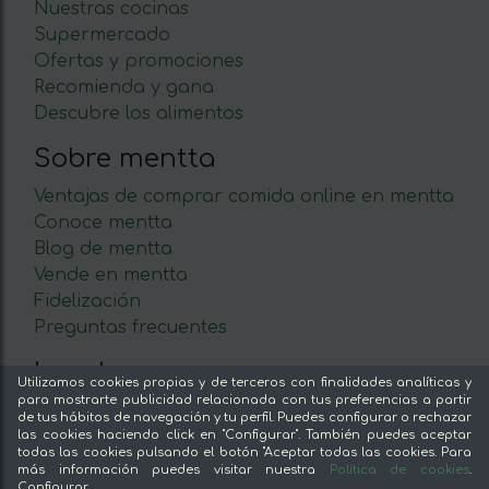
Nuestras cocinas
Supermercado
Ofertas y promociones
Recomienda y gana
Descubre los alimentos
Sobre mentta
Ventajas de comprar comida online en mentta
Conoce mentta
Blog de mentta
Vende en mentta
Fidelización
Preguntas frecuentes
Legal
Utilizamos cookies propias y de terceros con finalidades analíticas y
para mostrarte publicidad relacionada con tus preferencias a partir
Aviso legal
de tus hábitos de navegación y tu perfil. Puedes configurar o rechazar
Términos y condiciones
las cookies haciendo click en "Configurar". También puedes aceptar
todas las cookies pulsando el botón "Aceptar todas las cookies. Para
Pago seguro
más información puedes visitar nuestra
Política de cookies
.
Configurar