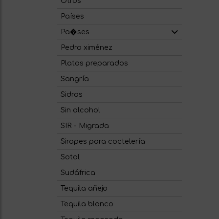
Otros
Países
Pa�ses
Pedro ximénez
Platos preparados
Sangría
Sidras
Sin alcohol
SIR - Migrada
Siropes para coctelería
Sotol
Sudáfrica
Tequila añejo
Tequila blanco