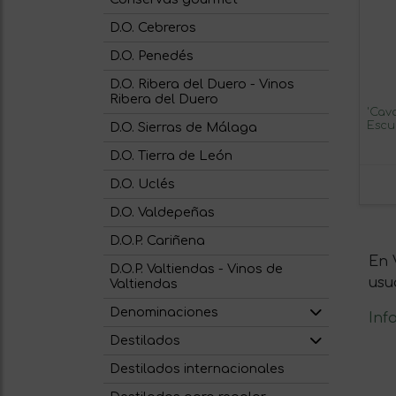
D.O. Cebreros
D.O. Penedés
D.O. Ribera del Duero - Vinos
Ribera del Duero
'Cav
Escu
D.O. Sierras de Málaga
D.O. Tierra de León
D.O. Uclés
D.O. Valdepeñas
D.O.P. Cariñena
En 
D.O.P. Valtiendas - Vinos de
usu
Valtiendas
Denominaciones
Inf
Destilados
Destilados internacionales