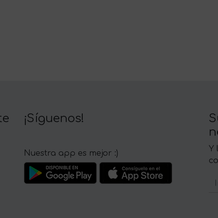
te
¡Síguenos!
S
n
Y 
Nuestra app es mejor :)
c