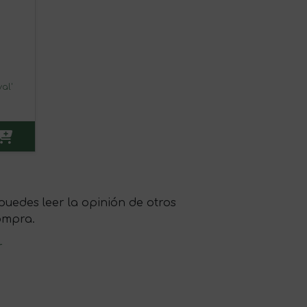
al'
edes leer la opinión de otros
ompra.
r