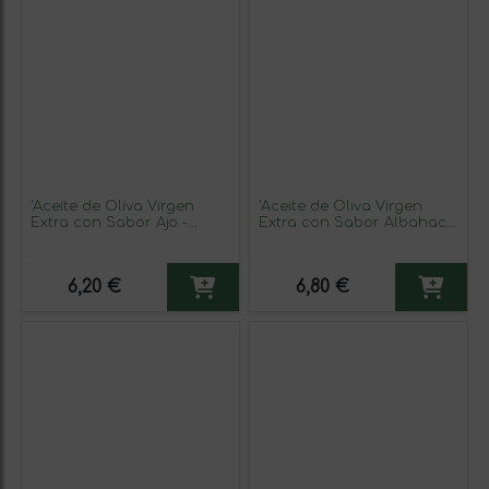
'Aceite de Oliva Virgen
'Aceite de Oliva Virgen
Extra con Sabor Ajo -
Extra con Sabor Albahaca
Aerosoles al Gusto'
- Aerosoles al Gusto'
6,20 €
6,80 €