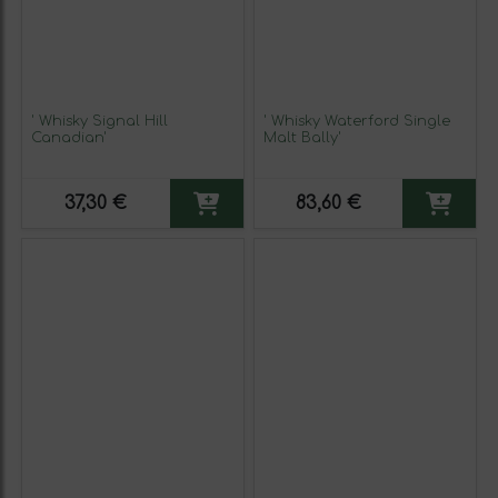
' Whisky Signal Hill
' Whisky Waterford Single
Canadian'
Malt Bally'
37,30 €
83,60 €