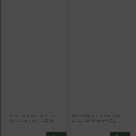
3x Quinoa con verduras,
Albóndigas veganas en
cúrcuma y curry 350g
salsa de tomate 425g