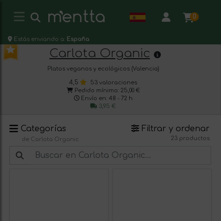
0
Estás enviando a:
España
Carlota Organic
Platos veganos y ecológicos (Valencia)
4,5
53 valoraciones
Pedido mínimo: 25,00 €
Envío en: 48 - 72 h
3,95 €
Categorías
Filtrar y ordenar
23 productos
de Carlota Organic