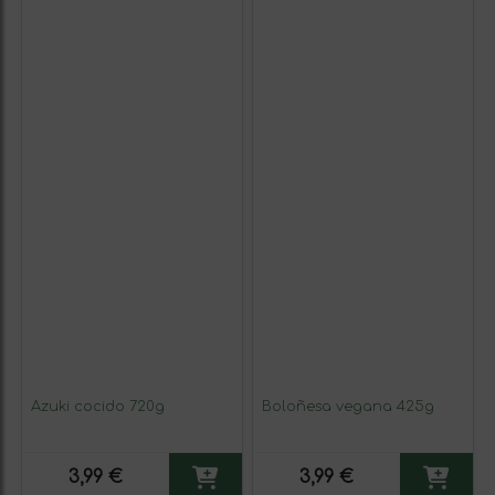
Azuki cocido 720g
Boloñesa vegana 425g
3,99 €
3,99 €