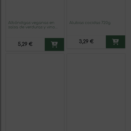
Albóndigas veganas en
Alubias cocidas 720g
salsa de verduras y vino
tinto 425g
3,29 €
5,29 €