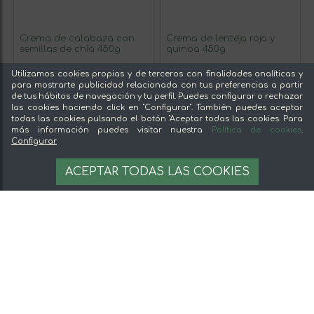
Crema de calabaza con
Crema de lenteja roja y
semillas de chía 450g
quinoa 450g
Utilizamos cookies propias y de terceros con finalidades analíticas y
para mostrarte publicidad relacionada con tus preferencias a partir
3,99 €
3,99 €
de tus hábitos de navegación y tu perfil. Puedes configurar o rechazar
las cookies haciendo click en "Configurar". También puedes aceptar
todas las cookies pulsando el botón "Aceptar todas las cookies. Para
más información puedes visitar nuestra
Política de cookies
.
Configurar
ACEPTAR TODAS LAS COOKIES