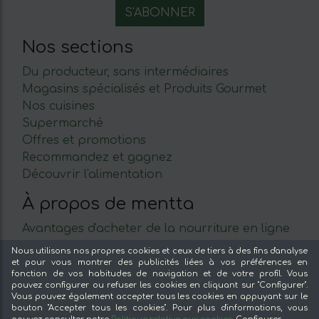
Nos sections
Du producteur, sans intermédiaires
Magasins spécialisés et Produits Gourmet
Nos cuisines
Supermarché
Offres et promotions
Recommandez et gagnez
Découvrir l'alimentation
À propos de mentta
Avantages d'acheter de la nourriture en ligne
dans mentta
Nous utilisons nos propres cookies et ceux de tiers à des fins d'analyse
Découvrez mentta
et pour vous montrer des publicités liées à vos préférences en
fonction de vos habitudes de navigation et de votre profil. Vous
Blog de mentta
pouvez configurer ou refuser les cookies en cliquant sur "Configurer".
Vendez sur mentta
Vous pouvez également accepter tous les cookies en appuyant sur le
bouton "Accepter tous les cookies". Pour plus d'informations, vous
Loyauté