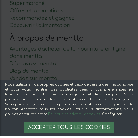
Supermarché
Offres et promotions
Recommandez et gagnez
Découvrir l'alimentation
À propos de mentta
Avantages d'acheter de la nourriture en ligne
dans mentta
Découvrez mentta
Blog de mentta
Vendez sur mentta
Nous utilisons nos propres cookies et ceux de tiers à des fins d'analyse
Loyauté
et pour vous montrer des publicités liées à vos préférences en
Foire aux questions
fonction de vos habitudes de navigation et de votre profil. Vous
pouvez configurer ou refuser les cookies en cliquant sur "Configurer".
Légal
Vous pouvez également accepter tous les cookies en appuyant sur le
bouton "Accepter tous les cookies". Pour plus d'informations, vous
pouvez consulter notre
Politique relative aux cookies
.
Configurer
Mentions légales
Conditions générales
3,30 €
AJOUTER À LA LISTE
ACCEPTER TOUS LES COOKIES
Paiement sécurisé