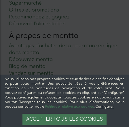
Supermarché
Offres et promotions
Recommandez et gagnez
Découvrir l'alimentation
À propos de mentta
Avantages d'acheter de la nourriture en ligne
dans mentta
Découvrez mentta
Blog de mentta
Vendez sur mentta
Nous utilisons nos propres cookies et ceux de tiers à des fins d'analyse
Loyauté
et pour vous montrer des publicités liées à vos préférences en
Foire aux questions
fonction de vos habitudes de navigation et de votre profil. Vous
pouvez configurer ou refuser les cookies en cliquant sur "Configurer".
Légal
Vous pouvez également accepter tous les cookies en appuyant sur le
bouton "Accepter tous les cookies". Pour plus d'informations, vous
pouvez consulter notre
Politique relative aux cookies
.
Configurer
Mentions légales
Conditions générales
3,25 €
AJOUTER À LA LISTE
ACCEPTER TOUS LES COOKIES
Paiement sécurisé