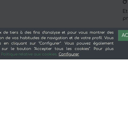
d
Et
pr
x de tiers à des fins d'analyse et pour vous montrer des
AC
ion de vos habitudes de navigation et de votre profil. Vous
s en cliquant sur "Configurer". Vous pouvez également
sur le bouton "Accepter tous les cookies". Pour plus
e
Politique relative aux cookies
.
Configurer
À propos de mentta
L
Avantages d'acheter de la nourriture en
Me
et
ligne dans mentta
Co
Découvrez mentta
Pa
Blog de mentta
Ge
Vendez sur mentta
Loyauté
Foire aux questions