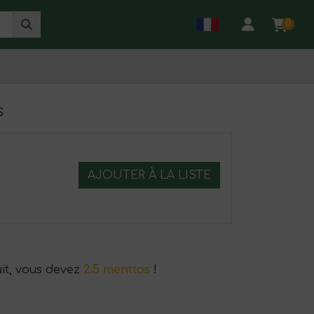
0
s
AJOUTER À LA LISTE
it, vous devez
2.5 menttos
!