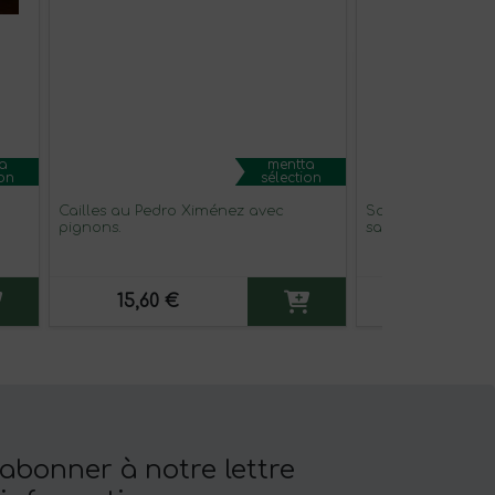
a
mentta
ion
sélection
Cailles au Pedro Ximénez avec
Sauce au fromage
pignons.
saumon fumé
15,60 €
4,60 €
'abonner à notre lettre