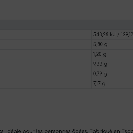
540,28 kJ / 129,1
5,80 g
1,20 g
9,33 g
0,79 g
7,17 g
ts, idéale pour les personnes âgées. Fabriqué en Espa