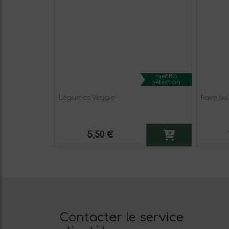
mentta
sélection
Légumes Veggie
Rave au 
5,50 €
Contacter le service