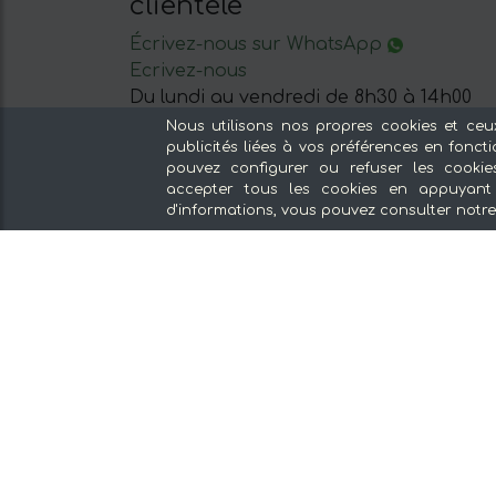
clientèle
Écrivez-nous sur WhatsApp
Ecrivez-nous
Du lundi au vendredi de 8h30 à 14h00
Nous utilisons nos propres cookies et ceu
publicités liées à vos préférences en fonct
pouvez configurer ou refuser les cookie
accepter tous les cookies en appuyant 
d'informations, vous pouvez consulter notr
Nos sections
Du producteur, sans intermédiaires
Magasins spécialisés et Produits Gourm
Nos cuisines
Supermarché
Offres et promotions
Recommandez et gagnez
Découvrir l'alimentation