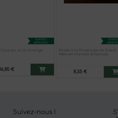
mentta
mentt
sélection
sélect
Cava sur un lit d'orange
Poulet à la Provençale de Grand-
Mère en marmite artisanale
16,85 €
8,35 €
Suivez-nous !
S