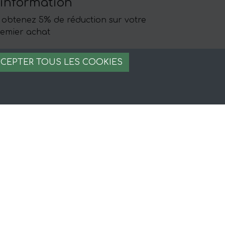
'information
 obtenez 5% de réduction sur votre
emier achat
CEPTER TOUS LES COOKIES
égal
ntions légales
nditions générales
iement sécurisé
stion des cookies