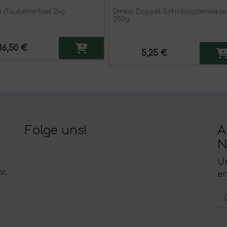
l (Taubenerbse) 2kg
Dinkel-Doppel-Schokoladenkekse
200g
16,50 €
5,25 €
Folge uns!
A
N
Un
r.
er