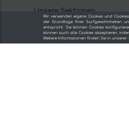
Unsere Sektionen
Wir verwenden eigene Cookies und Cookies
Vom Erzeuger, ohne Zwischenhändler
der Grundlage Ihrer Surfgewohnheiten und
Spezialgeschäfte und Gourmetprodukt
entspricht. Sie können Cookies konfiguriere
können auch alle Cookies akzeptieren, indem 
Unsere Küchen
Weitere Informationen finden Sie in unserer
Supermarkt
Angebote und Promotionen
Empfehlen und gewinnen
Entdecken Sie das Essen