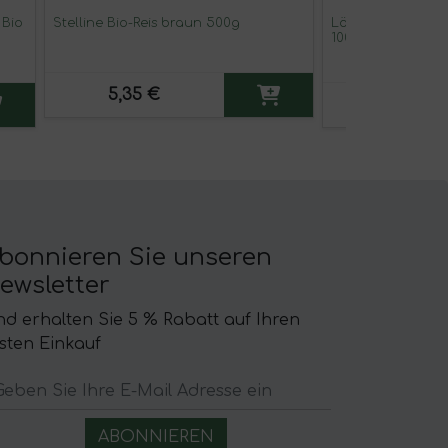
 Bio
Stelline Bio-Reis braun 500g
Löslicher Kaffee 
100% Arabica Bio 
5,35 €
9,95 €
bonnieren Sie unseren
ewsletter
d erhalten Sie 5 % Rabatt auf Ihren
sten Einkauf