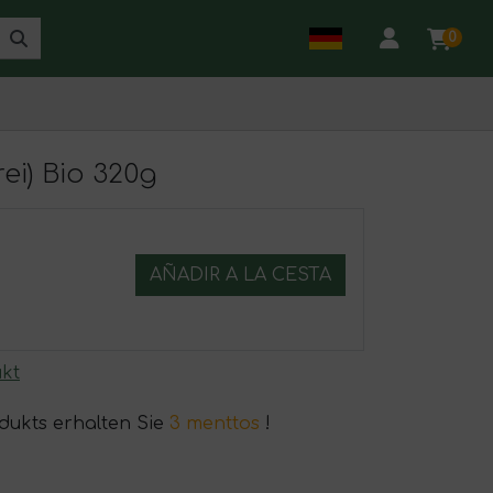
0
ei) Bio 320g
AÑADIR A LA CESTA
kt
odukts erhalten Sie
3 menttos
!