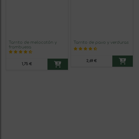
Tarrito de melocotón y
Tarrito de pavo y verduras
frambuesa
2,69 €
1,75 €