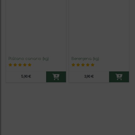
Plátano canario (kg)
Berenjena (kg)
5,90 €
3,90 €