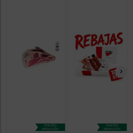
mentta
mentta
selección
selección