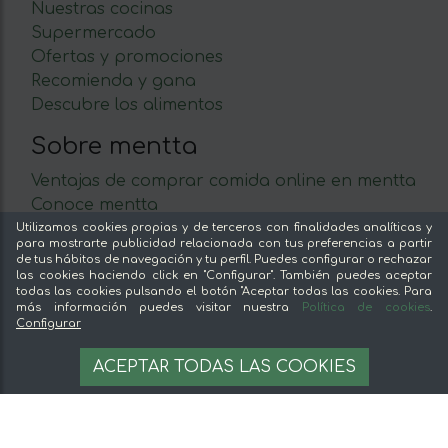
Nuestras cocinas
Supermercado
Ofertas y promociones
Recomienda y gana
Descubre los alimentos
Sobre mentta
Ventajas de comprar comida online en mentta
Conoce mentta
Blog de mentta
Utilizamos cookies propias y de terceros con finalidades analíticas y
para mostrarte publicidad relacionada con tus preferencias a partir
Vende en mentta
de tus hábitos de navegación y tu perfil. Puedes configurar o rechazar
Fidelización
las cookies haciendo click en "Configurar". También puedes aceptar
todas las cookies pulsando el botón "Aceptar todas las cookies. Para
Preguntas frecuentes
más información puedes visitar nuestra
Política de cookies
.
Sin stock
Configurar
Legal
AVÍSAME CUANDO ESTÉ DISPONIBLE
ACEPTAR TODAS LAS COOKIES
Aviso legal
Términos y condiciones
Pago seguro