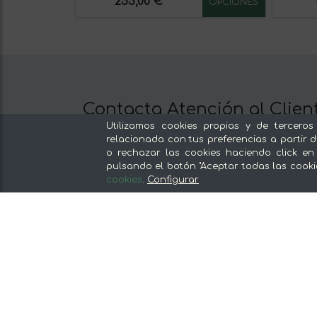
253,00 €
OPCIONES
Contacta Atención al Clien
Utilizamos cookies propias y de terceros
Llámanos al 672 11 02 15
relacionada con tus preferencias a partir d
Escríbenos al Whatsapp
o rechazar las cookies haciendo click en
Escríbenos
pulsando el botón "Aceptar todas las cooki
cookies
.
Configurar
De lunes a viernes de 8:30 a 14:00
Nuestras secciones
Del productor, sin intermediarios
Tiendas Especializadas y Productos