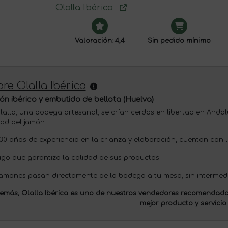
Olalla Ibérica
Valoración: 4,4
Sin pedido mínimo
re Olalla Ibérica
n ibérico y embutido de bellota (Huelva)
lalla, una bodega artesanal, se crían cerdos en libertad en Andal
dad del jamón.
30 años de experiencia en la crianza y elaboración, cuentan con la 
go que garantiza la calidad de sus productos.
jamones pasan directamente de la bodega a tu mesa, sin intermedi
emás, Olalla Ibérica es uno de nuestros
vendedores recomendado
mejor producto y servicio