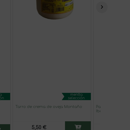
a
mentta
ión
selección
Tarro de crema de oveja Montaño
Paleta Cebo Cam
Ibérica Lonchea
5,50 €