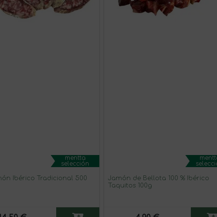
mentta
mentt
selección
selecc
hón Ibérico Tradicional 500
Jamón de Bellota 100 % Ibérico
Taquitos 100g