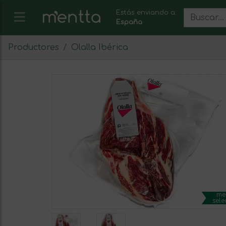
Estás enviando a:
España
Productores
Olalla Ibérica
me
sele