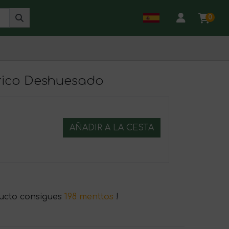
0
rico Deshuesado
AÑADIR A LA CESTA
ucto consigues
198 menttos
!