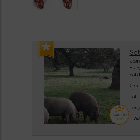
Sob
Jamó
En O
cali
Con 
Jabu
Los 
Ad