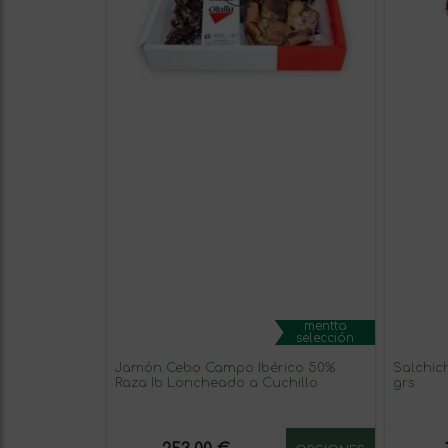
mentta
selección
Jamón Cebo Campo Ibérico 50%
Salchic
Raza Ib Loncheado a Cuchillo
grs