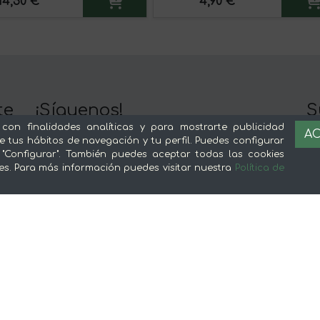
14,50 €
4,90 €
te
¡Síguenos!
S
n
 con finalidades analíticas y para mostrarte publicidad
AC
e tus hábitos de navegación y tu perfil. Puedes configurar
Y 
 "Configurar". También puedes aceptar todas las cookies
Nuestra app es mejor :)
es. Para más información puedes visitar nuestra
Política de
c
Sobre mentta
L
Ventajas de comprar comida online en
Av
mentta
Té