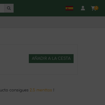
0
AÑADIR A LA CESTA
ucto consigues
2.5 menttos
!