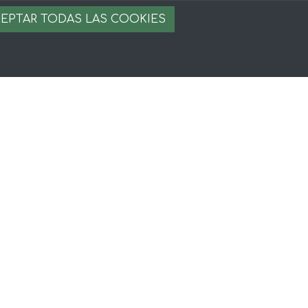
EPTAR TODAS LAS COOKIES
egal
iso legal
rminos y condiciones
ago seguro
stion de cookies