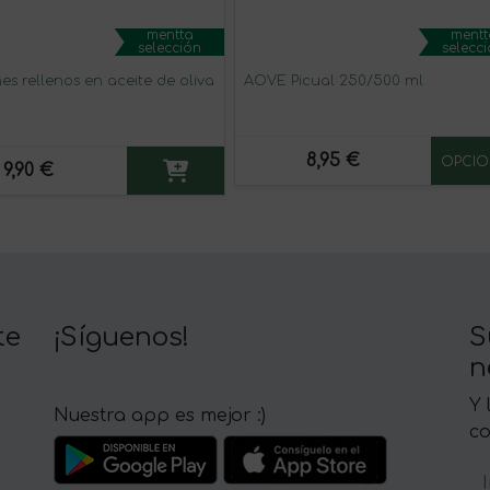
mentta
mentt
selección
selecc
es rellenos en aceite de oliva
AOVE Picual 250/500 ml
8,95 €
OPCIO
9,90 €
te
¡Síguenos!
S
n
Y 
Nuestra app es mejor :)
c