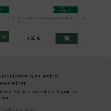
a
mentta
ión
selección
Bonito del Norte en Aceite de Oliva
AOVE Picante 25
110g
10,65 €
NES
4,55 €
uscríbete a nuestra
ewsletter
llévate 5% de descuento en tu primera
ompra