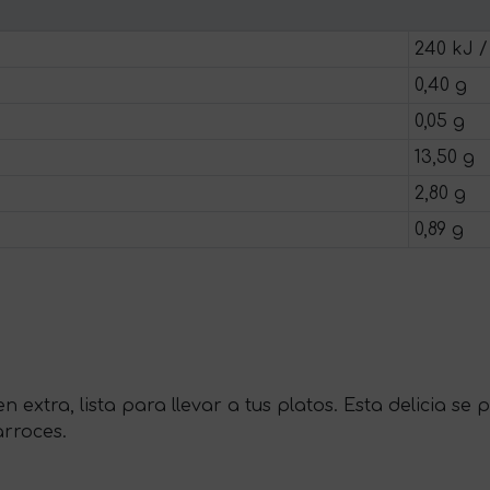
240 kJ /
0,40 g
0,05 g
13,50 g
2,80 g
0,89 g
n extra, lista para llevar a tus platos. Esta delicia s
arroces.