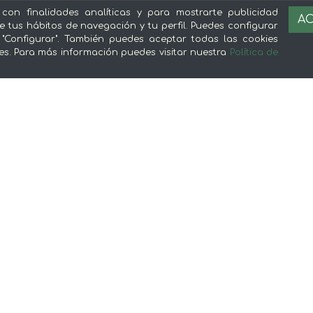
 con finalidades analíticas y para mostrarte publicidad
AC
e tus hábitos de navegación y tu perfil. Puedes configurar
 "Configurar". También puedes aceptar todas las cookies
es. Para más información puedes visitar nuestra
Política de
Sobre mentta
L
Ventajas de comprar comida online en
Av
mentta
Té
Conoce mentta
P
Blog de mentta
Ge
Vende en mentta
Fidelización
Preguntas frecuentes
© 2026 mentta — Todos los derechos reservados