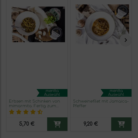
mentta
mentta
Auswahl
Auswahl
Erbsen mit Schinken von
Schweinefilet mit Jamaica-
mimarmita. Fertig zum
Pfeffer
Essen.
5,70 €
9,20 €