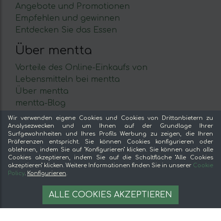
Angebote und Promotionen
Empfehlen und gewinnen
Entdecken Sie das Essen
Über mentta
Vorteile des Online-Einkaufs von
Lebensmitteln bei mentta
Über mentta
mentta-Blog
Verkaufe auf mentta
Wir verwenden eigene Cookies und Cookies von Drittanbietern zu
Loyalität
Analysezwecken und um Ihnen auf der Grundlage Ihrer
Surfgewohnheiten und Ihres Profils Werbung zu zeigen, die Ihren
Häufig gestellte Fragen
Präferenzen entspricht. Sie können Cookies konfigurieren oder
ablehnen, indem Sie auf "Konfigurieren" klicken. Sie können auch alle
Rechtliches
Cookies akzeptieren, indem Sie auf die Schaltfläche "Alle Cookies
akzeptieren" klicken. Weitere Informationen finden Sie in unserer
Cookie
Policy
.
Konfigurieren
.
Impressum
Bedingungen und Konditionen
7,62 €
AÑADIR A LA CESTA
ALLE COOKIES AKZEPTIEREN
Sichere Bezahlung
Cookie-Verwaltung