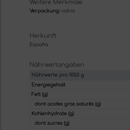
Weitere Merkmale
Verpackung:
vidrio
Herkunft
España
Nährwertangaben
Nährwerte pro 100,0 g
Energiegehalt
Fett (g)
dont acides gras saturés (g)
Kohlenhydrate (g)
dont sucres (g)