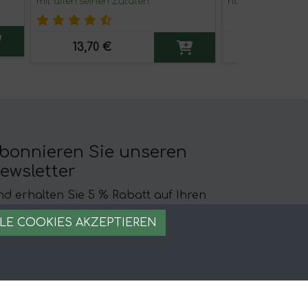
mit allen seinen Zutaten
handgefertigtem
13,70 €
8,35 €
bonnieren Sie unseren
ewsletter
d erhalten Sie 5 % Rabatt auf Ihren
sten Einkauf
LE COOKIES AKZEPTIEREN