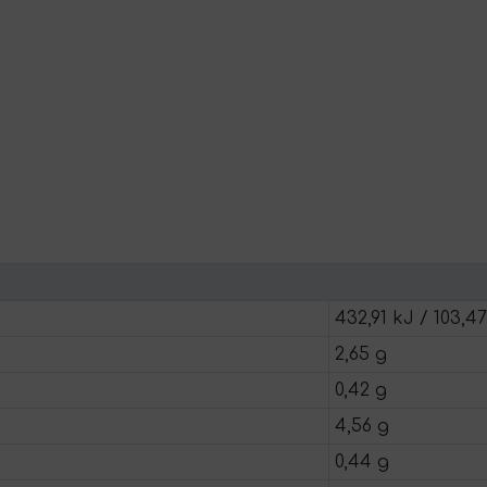
432,91 kJ / 103,47
2,65 g
0,42 g
4,56 g
0,44 g