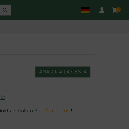
0
AÑADIR A LA CESTA
kt
dukts erhalten Sie
1.5 menttos
!