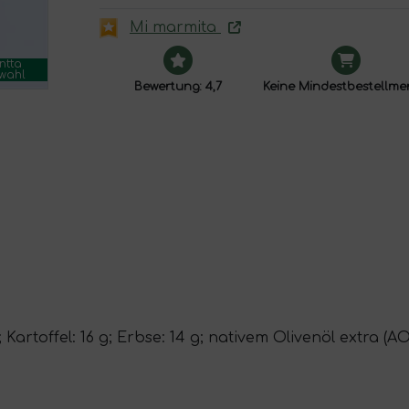
Mi marmita
ntta
wahl
Bewertung: 4,7
Keine Mindestbestellm
 Kartoffel: 16 g; Erbse: 14 g; nativem Olivenöl extra (AOV