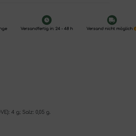
enge
Versandfertig in: 24 - 48 h
Versand nicht möglich
E): 4 g; Salz: 0,05 g.