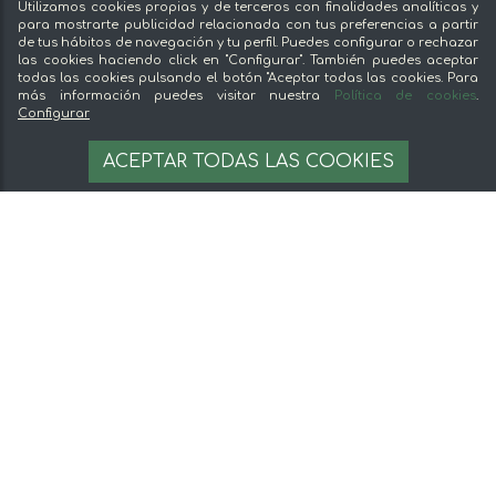
Utilizamos cookies propias y de terceros con finalidades analíticas y
Conoce mentta
para mostrarte publicidad relacionada con tus preferencias a partir
de tus hábitos de navegación y tu perfil. Puedes configurar o rechazar
Blog de mentta
las cookies haciendo click en "Configurar". También puedes aceptar
Vende en mentta
todas las cookies pulsando el botón "Aceptar todas las cookies. Para
más información puedes visitar nuestra
Política de cookies
.
Fidelización
Configurar
Preguntas frecuentes
4,95 €
AÑADIR A LA CESTA
ACEPTAR TODAS LAS COOKIES
165 €/kg
Legal
Aviso legal
Términos y condiciones
Pago seguro
Gestion de cookies