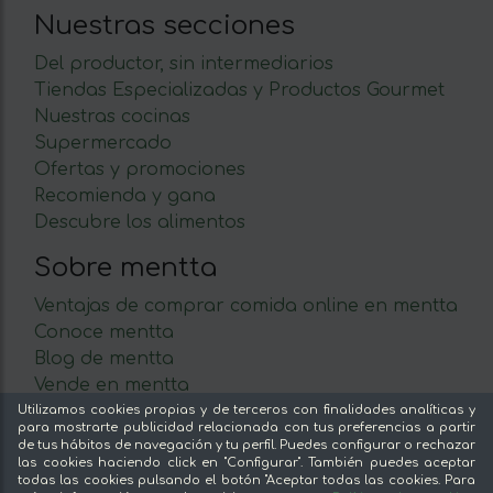
Nuestras secciones
Del productor, sin intermediarios
Tiendas Especializadas y Productos Gourmet
Nuestras cocinas
Supermercado
Ofertas y promociones
Recomienda y gana
Descubre los alimentos
Sobre mentta
Ventajas de comprar comida online en mentta
Conoce mentta
Blog de mentta
Vende en mentta
Fidelización
Utilizamos cookies propias y de terceros con finalidades analíticas y
para mostrarte publicidad relacionada con tus preferencias a partir
Preguntas frecuentes
de tus hábitos de navegación y tu perfil. Puedes configurar o rechazar
las cookies haciendo click en "Configurar". También puedes aceptar
Legal
todas las cookies pulsando el botón "Aceptar todas las cookies. Para