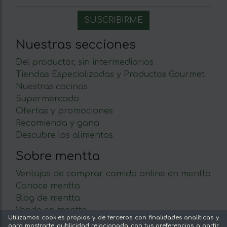
Nuestras secciones
Del productor, sin intermediarios
Tiendas Especializadas y Productos Gourmet
Nuestras cocinas
Supermercado
Ofertas y promociones
Recomienda y gana
Descubre los alimentos
Sobre mentta
Ventajas de comprar comida online en mentta
Conoce mentta
Blog de mentta
Vende en mentta
Utilizamos cookies propias y de terceros con finalidades analíticas y
Fidelización
para mostrarte publicidad relacionada con tus preferencias a partir